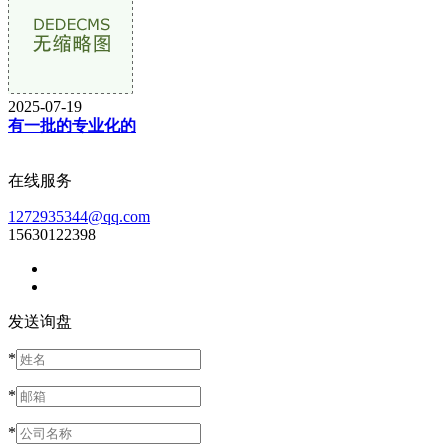
2025-07-19
有一批的专业化的
在线服务
1272935344@qq.com
15630122398
发送询盘
*
*
*