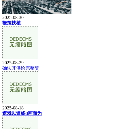
2025-08-30
鞭策扶植
2025-08-29
确认其供给完整赞
2025-08-18
逛戏以逼线d画面为