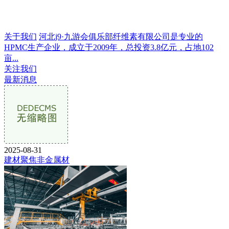
关于我们
河北j9·九游会俱乐部纤维素有限公司是专业的
HPMC生产企业，成立于2009年，总投资3.8亿元，占地102
亩...
关注我们
最新消息
2025-08-31
建材聚焦非金属材