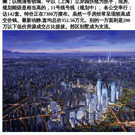
圈；以桃浦智创城、中以（上海）立异园扶植为抓手，现房,
规划能级是相当高的，11号线号线（规划中）、各公交串行；
达142套。特价正在7380万摆布。虽然一手房经常呈现较高成
交价钱。最新动静,套均总价352.56万元。别的一方面则是200
万以下低价房源成交占比提拔。郊区别墅成为支流。