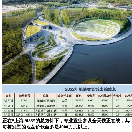
正在“上海2035”的总方针下，专业置业参谋全天候正在线，其
每栋别墅的地盘价钱至多是4000万元以上。