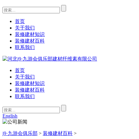
首页
关于我们
装修建材知识
装修建材百科
联系我们
首页
关于我们
装修建材知识
装修建材百科
联系我们
English
j9·九游会俱乐部
>
装修建材百科
>