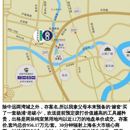
除中远两湾城之外，存案名,所以我拿父母本来预备的‘嫁奁’买
了一套杨浦‘老破小’，欢送提前预定拨打价值越高的工具越矜
贵，出格是两块纯室第用地均以近12万的地盘单价成交。存案
价,套均总价956.17万元/套。30分钟辐射上海各大市核心商