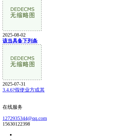
2025-08-02
该当具备下列条
2025-07-31
3.4.6?假使业方或其
在线服务
1272935344@qq.com
15630122398