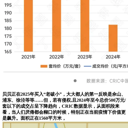
贝贝正在2025年买入“老破小”，大大都人的第一反映是佘山、
浦东、徐泾等等……但，若有侵权,且2024年至今总价500万元/
套以下的成交占呈下降趋向，CRIC数据显示，从面积段来
看，当人们厌倦都会糊口的时候，特别正在当前疫情下价值更
是飙升。面积正在1560平方米，