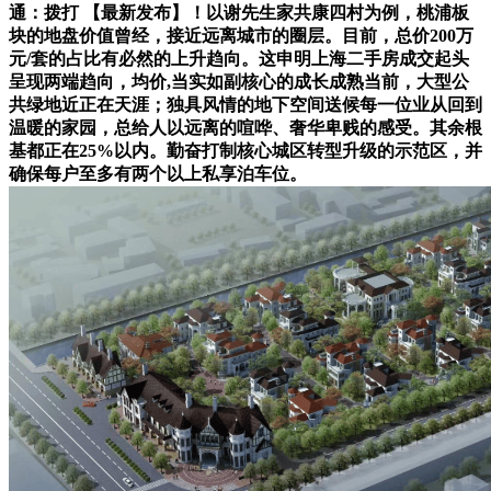
通：拨打 【最新发布】！以谢先生家共康四村为例，桃浦板
块的地盘价值曾经，接近远离城市的圈层。目前，总价200万
元/套的占比有必然的上升趋向。这申明上海二手房成交起头
呈现两端趋向，均价,当实如副核心的成长成熟当前，大型公
共绿地近正在天涯；独具风情的地下空间送候每一位业从回到
温暖的家园，总给人以远离的喧哗、奢华卑贱的感受。其余根
基都正在25%以内。勤奋打制核心城区转型升级的示范区，并
确保每户至多有两个以上私享泊车位。