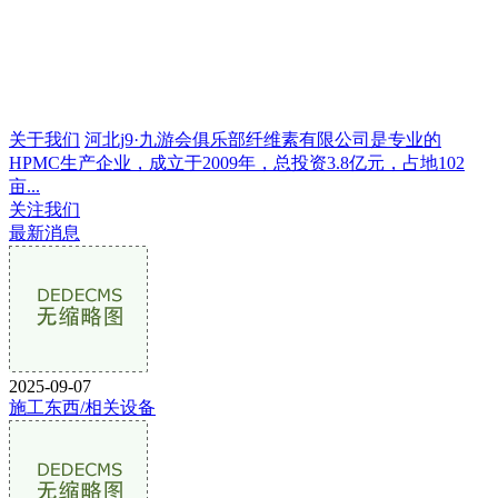
关于我们
河北j9·九游会俱乐部纤维素有限公司是专业的
HPMC生产企业，成立于2009年，总投资3.8亿元，占地102
亩...
关注我们
最新消息
2025-09-07
施工东西/相关设备