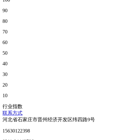
90
80
70
60
50
40
30
20
10
行业指数
联系方式
河北省石家庄市晋州经济开发区纬四路9号
15630122398