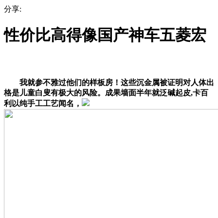
分享:
性价比高得像国产神车五菱宏
我就参不雅过他们的样板房！这些沉金属被证明对人体出
格是儿童白叟有极大的风险。成果墙面半年就泛碱起皮,卡百
利以纯手工工艺闻名，