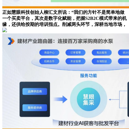
正如慧眼科技创始人柳汇文所说：“我们的方针不是简单地做
一个买卖平台，其次是数字化赋能，把握S2B2C模式带来的机
缘，还供给按期的培训指点。削减两头环节，深耕当地市场，