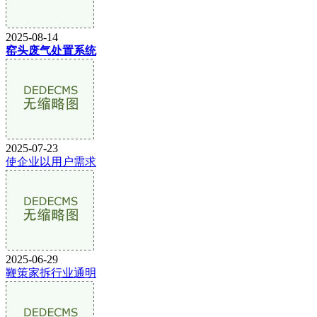
2025-08-14
窑头废气处置系统
2025-07-23
使企业以用户需求
2025-06-29
鞭策家拆行业通明