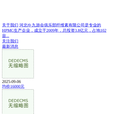
关于我们
河北j9·九游会俱乐部纤维素有限公司是专业的
HPMC生产企业，成立于2009年，总投资3.8亿元，占地102
亩...
关注我们
最新消息
2025-09-06
均价16000元