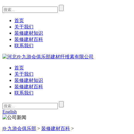
首页
关于我们
装修建材知识
装修建材百科
联系我们
首页
关于我们
装修建材知识
装修建材百科
联系我们
English
j9·九游会俱乐部
>
装修建材百科
>