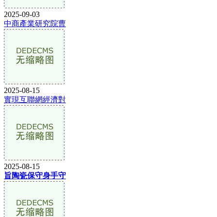
2025-09-03
中商產業研究院曹
2025-08-15
實現互聯網經濟對
2025-08-15
旨陶瓷保守身手守