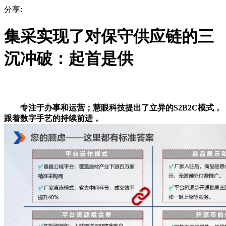
分享:
集采实现了对保守供应链的三
沉冲破：起首是供
专注于办事和运营；慧眼科技提出了立异的S2B2C模式，
跟着数字手艺的持续前进，