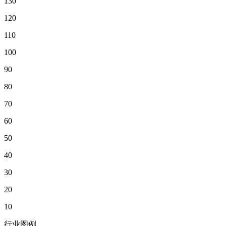
130
120
110
100
90
80
70
60
50
40
30
20
10
行业图例