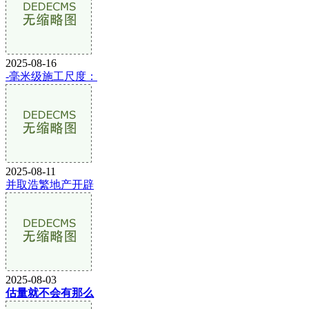
2025-08-16
-毫米级施工尺度：
2025-08-11
并取浩繁地产开辟
2025-08-03
估量就不会有那么