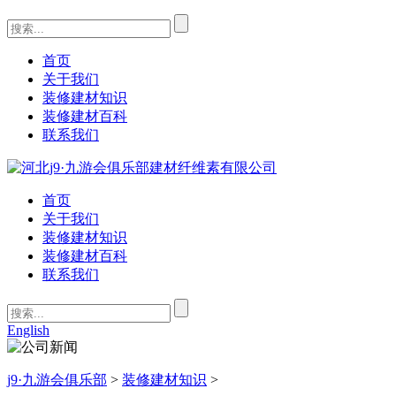
首页
关于我们
装修建材知识
装修建材百科
联系我们
首页
关于我们
装修建材知识
装修建材百科
联系我们
English
j9·九游会俱乐部
>
装修建材知识
>