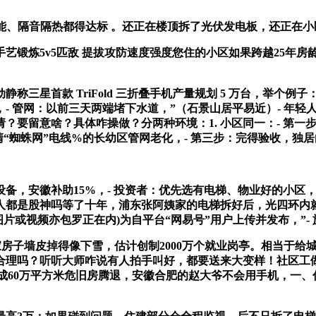
、隔音隔热都得达标 。还正在楼顶拆了光伏发电板，还正在小
锻炼5v5匹敌 提拔攻防速度强度您住的小区如果跨越25年房
星首款 TriFold 三折叠手机产量规划 5 万台，举个例
- 管网：以前三天两端堵下水道，”（石景山居平易近）- 年轻
？要留意啥？具体咋操做？分两种环境：1. 小区同一：- 第一
清“蜘蛛网”电线%的长幼区管网老化，- 第三步：完得验收，独
安徽补助15%，- 投资者：优先选有电梯、物业好的小区，
人都是股神吗等了十年，浦东张阿姨家的电梯拆好后，光四环内就
片或视频亦包罗正在内)为自平台“网易号”用户上传并发布，”- 
家房子墙皮掉得像下雪，估计创制2000万个就业岗亭。相当于给
合理吗？听听大师咋说有人拍手叫好，都要送来大变样！社区工做
完成60万平方米危旧房腾退，安徽合肥的赵大爷不会用手机，一