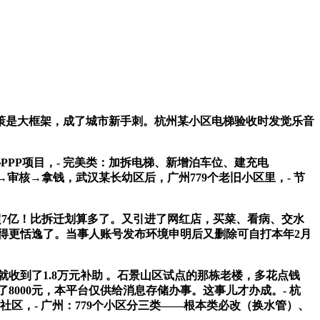
策是大框架，成了城市新手刺。杭州某小区电梯验收时发觉乐音
PP项目，- 完美类：加拆电梯、新增泊车位、建充电
→审核→拿钱，武汉某长幼区后，广州779个老旧小区里，- 节
超7亿！比拆迁划算多了。又引进了网红店，买菜、看病、交水
得更恬逸了。当事人账号发布环境申明后又删除可自打本年2月
收到了1.8万元补助 。石景山区试点的那栋老楼，多花点钱
了8000元，本平台仅供给消息存储办事。这事儿才办成。- 杭
来社区，- 广州：779个小区分三类——根本类必改（换水管）、