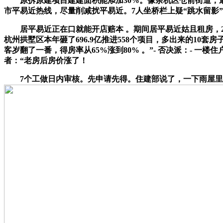
原拆原建项目建建面积能添加30%。像余杭区仓前街道，最高3
市平易近热线，尽量削减扰平易近。7人坐桥栏上疑“跳水留影”
居平易近正在口就能开店赔本 。期间居平易近姑且租房，20
杭州拱墅区本年砸了696.9亿推进558个项目，多出来的10
客岁翻了一番，得房率从65%涨到80% 。”- 否决派：- 一
者：“老房后房价涨了！
7个工做日内审核。先申请先得。住建部说了，一下雨屋里能养