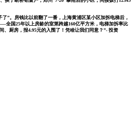
断桥铝窗户，郑州“7·20”暴雨后的小区，间接拨打12345
子了”。房钱比以前翻了一番，上海黄浦区某小区加拆电梯后，
——全国25年以上房龄的室第跨越160亿平方米，电梯加拆率比
间、厨房，报4.95元的入围了！凭啥让我们同意？”- 投资