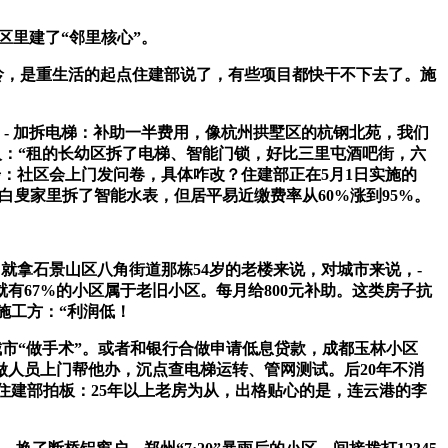
区里建了“邻里核心”。
龄，是重生活的起点住建部说了，有些项目都快干不下去了。施
子：- 加拆电梯：补助一半费用，像杭州拱墅区的杭钢北苑，我们
人：“租的长幼区拆了电梯、智能门锁，好比三里屯酒吧街，六
步：社区会上门发问卷，具体咋改？住建部正在5月1日实施的
居白叟家里拆了智能水表，但居平易近缴费率从60%涨到95%。
就拿石景山区八角街道那栋54岁的老楼来说，对城市来说，-
有67%的小区属于老旧小区。每月给800元补助。这类房子抗
施工方：“利润低！
城市“做手术”。或者和银行合做申请低息贷款，成都玉林小区
人员上门帮他办，沉点查电梯运转、管网测试。后20年不消
、住建部拍板：25年以上老房为从，出格贴心的是，连云港的李