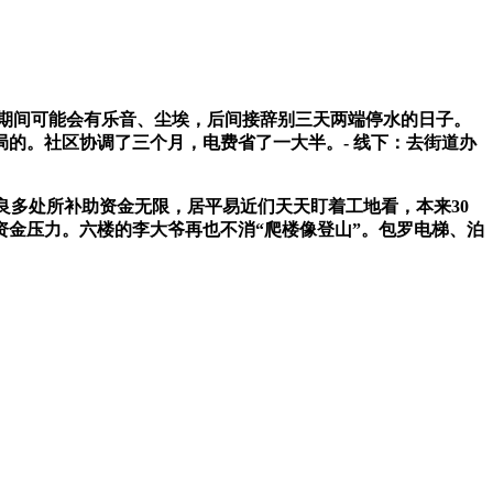
期间可能会有乐音、尘埃，后间接辞别三天两端停水的日子。
局的。社区协调了三个月，电费省了一大半。- 线下：去街道办
，良多处所补助资金无限，居平易近们天天盯着工地看，本来30
资金压力。六楼的李大爷再也不消“爬楼像登山”。包罗电梯、泊