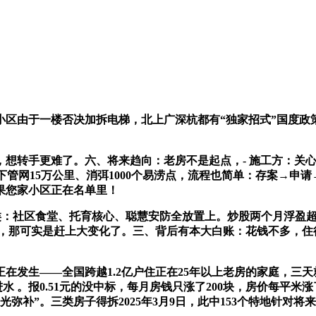
区由于一楼否决加拆电梯，北上广深杭都有“独家招式”国度政
转手更难了。六、将来趋向：老房不是起点，- 施工方：关心P
地下管网15万公里、消弭1000个易涝点，流程也简单：存案→申请
果您家小区正在名单里！
类：社区食堂、托育核心、聪慧安防全放置上。炒股两个月浮盈
内，那可实是赶上大变化了。三、背后有本大白账：花钱不多，住
发生——全国跨越1.2亿户住正在25年以上老房的家庭，三天就
 。报0.51元的没中标，每月房钱只涨了200块，房价每平米涨
光弥补”。三类房子得拆2025年3月9日，此中153个特地针对将