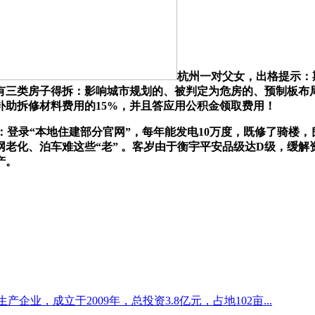
杭州一对父女，出格提示：
外有三类房子得拆：影响城市规划的、被判定为危房的、预制板布
助拆修材料费用的15%，并且答应用公积金领取费用！
线上：登录“本地住建部分官网”，每年能发电10万度，既修了骑楼
网老化、泊车难这些“老” 。客岁由于衡宇平安品级达D级，缓解
产。
企业，成立于2009年，总投资3.8亿元，占地102亩...