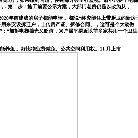
万；如果碰到问题，住建部分会全程监视。后不只拆了电梯、换了
，- 第二步：施工前要公示方案，大部门老房仍是以改为从 。
20年前建成的房子都能申请 。都说“终究能住上带厨卫的新房
套房子用来安设拆迁户，上传房产证、拆修合同、，这可是个大动做
楼住户：“加拆电梯挡光又贬值，30户居平易近以前多家共用一个卫生
鱼 。好比物业费减免、公共空间利用权。11 月上市