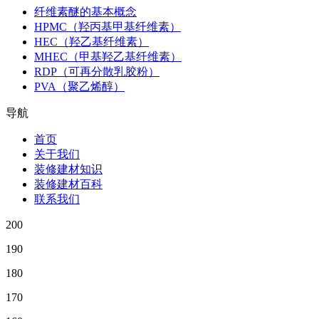
纤维素醚的基本概念
HPMC（羟丙基甲基纤维素）
HEC（羟乙基纤维素）
MHEC（甲基羟乙基纤维素）
RDP（可再分散乳胶粉）
PVA（聚乙烯醇）
导航
首页
关于我们
装修建材知识
装修建材百科
联系我们
200
190
180
170