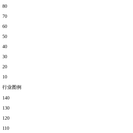
80
70
60
50
40
30
20
10
行业图例
140
130
120
110