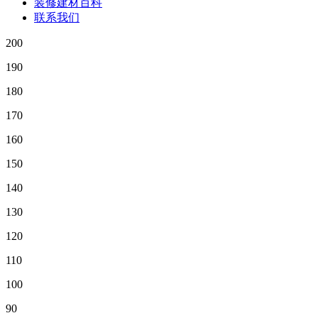
装修建材百科
联系我们
200
190
180
170
160
150
140
130
120
110
100
90