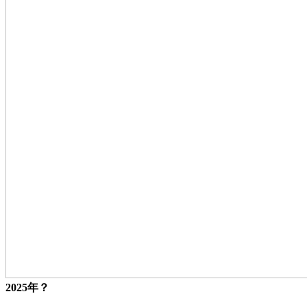
2025年？